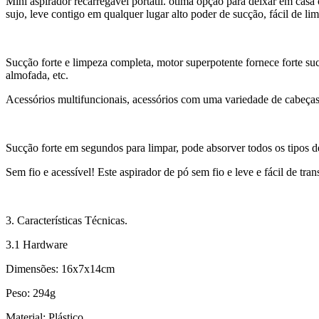
Mini aspirador recarregável portátil. ótima opção para deixar em cas
sujo, leve contigo em qualquer lugar alto poder de sucção, fácil de lim
Sucção forte e limpeza completa, motor superpotente fornece forte suc
almofada, etc.
Acessórios multifuncionais, acessórios com uma variedade de cabeças 
Sucção forte em segundos para limpar, pode absorver todos os tipos de
Sem fio e acessível! Este aspirador de pó sem fio e leve e fácil de tran
3. Características Técnicas.
3.1 Hardware
Dimensões: 16x7x14cm
Peso: 294g
Material: Plástico