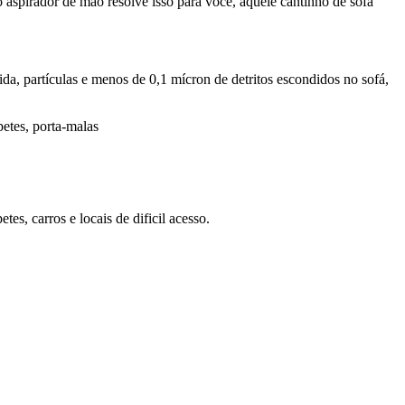
 aspirador de mão resolve isso para você, aquele cantinho de sofá
da, partículas e menos de 0,1 mícron de detritos escondidos no sofá,
etes, porta-malas
tes, carros e locais de dificil acesso.