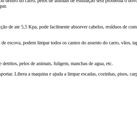
a ou dentro do carro, pelos de animais de estimação sem problema o novo
par.
ção de ate 5,5 Kpa, pode facilmente absorver cabelos, resíduos de comi
de escova, podem limpar todos os cantos do assento do carro, vãos, tap
 detritos, pelos de animais, fuligem, manchas de agua, etc.
sportar. Libera a maquina e ajuda a limpar escadas, cozinhas, pisos, carpe